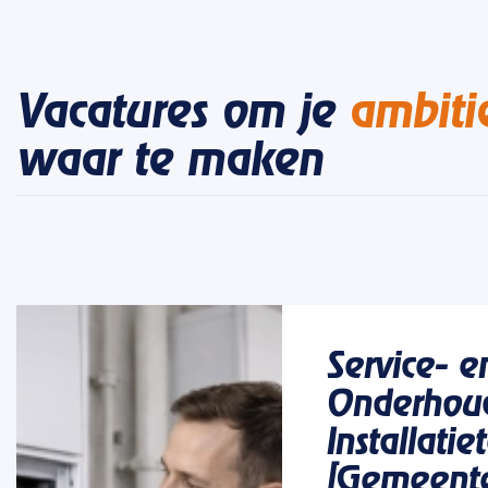
Vacatures om je
ambiti
waar te maken
Service- e
Onderhou
Installatie
[Gemeent