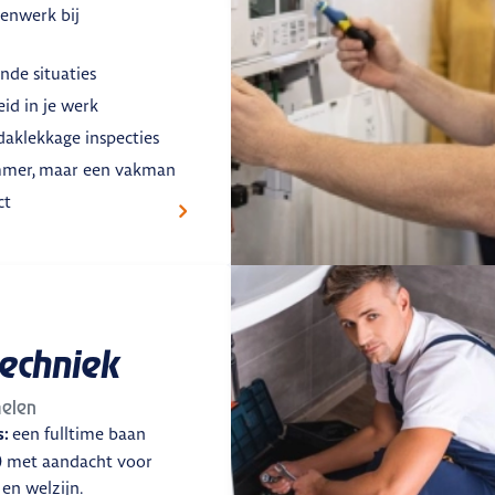
enwerk bij
de situaties
eid in je werk
daklekkage inspecties
mmer, maar een vakman
ct
techniek
elen
een fulltime baan
s:
) met aandacht voor
en welzijn.