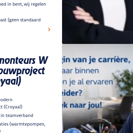
oed in bent, wij regelen
past (geen standaard
emonteurs W
uwproject
yaal)
modern
 (Croyaal)
 in teamverband
aties (warmtepompen,
)