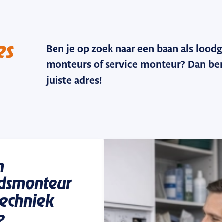
es
Ben je op zoek naar een baan als loodg
monteurs of service monteur? Dan ben 
juiste adres!
n
dsmonteur
techniek
e