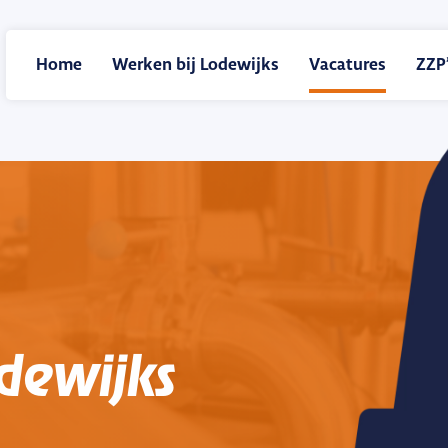
Home
Werken bij Lodewijks
Vacatures
ZZP’
odewijks