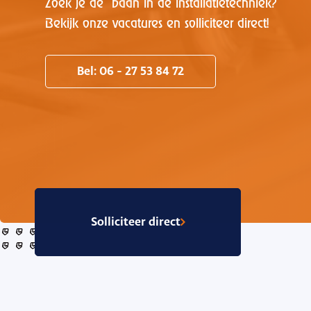
Zoek je dé baan in de installatietechniek?
Bekijk onze vacatures en solliciteer direct!
Bel: 06 - 27 53 84 72
Solliciteer direct