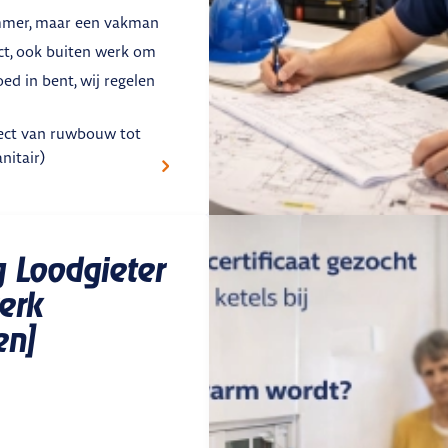
mmer, maar een vakman
ct, ook buiten werk om
oed in bent, wij regelen
ject van ruwbouw tot
nitair)
g Loodgieter
erk
en]