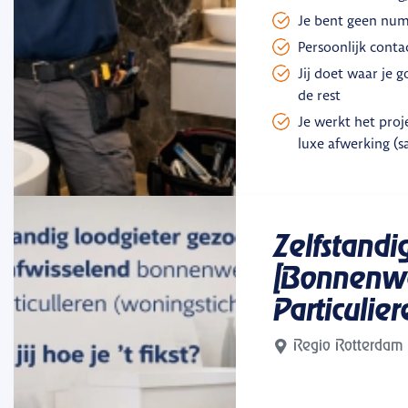
Je bent geen nu
Persoonlijk conta
Jij doet waar je g
de rest
Je werkt het pro
luxe afwerking (sa
Zelfstandi
[Bonnenw
Particulier
Regio Rotterdam