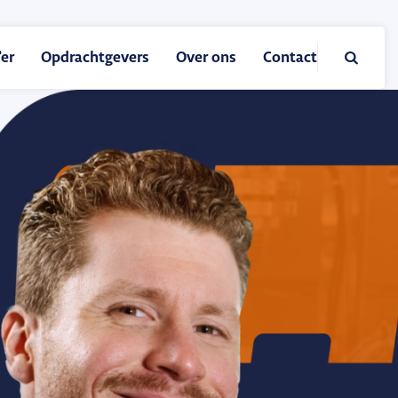

er
Opdrachtgevers
Over ons
Contact