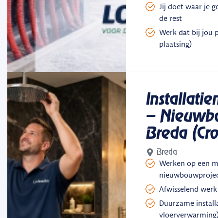
Jij doet waar je g
de rest
Werk dat bij jou 
plaatsing)
Installati
– Nieuwbo
Breda (Cro
Breda
Werken op een 
nieuwbouwproject
Afwisselend werk
Duurzame install
vloerverwarming