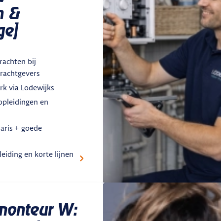
n &
ge]
rachten bij
rachtgevers
rk via Lodewijks
opleidingen en
aris + goede
leiding en korte lijnen
emonteur W: