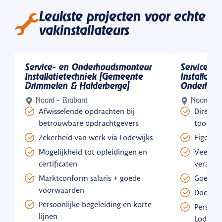
Leukste projecten voor echte
vakinstallateurs
Service- en Onderhoudsmonteur
Service Mo
Installatietechniek [Gemeente
Installati
Drimmelen & Halderberge]
Onderhoud
Noord - Brabant
Noord - B
Afwisselende opdrachten bij
Direct a
betrouwbare opdrachtgevers
toonaan
Zekerheid van werk via Lodewijks
Eigen bu
Mogelijkheid tot opleidingen en
Veel vri
certificaten
verantw
Marktconform salaris + goede
Goed sa
voorwaarden
Doorgro
Persoonlijke begeleiding en korte
Persoonl
lijnen
Lodewij