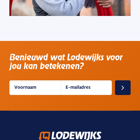
Benieuwd wat Lodewijks voor
jou kan betekenen?