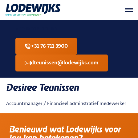
Neem contact op
+31 76 711 3900
dteunissen@lodewijks.com
Desiree Teunissen
Accountmanager / Financieel adminstratief medewerker
Benieuwd wat Lodewijks voor