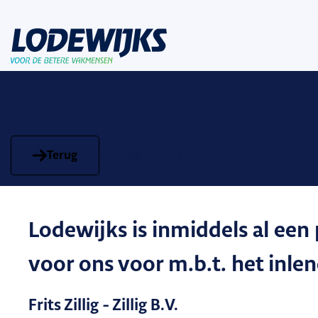
Terug
Home
Referentie
Frits Zillig
Lodewijks is inmiddels al een
voor ons voor m.b.t. het inle
Frits Zillig - Zillig B.V.