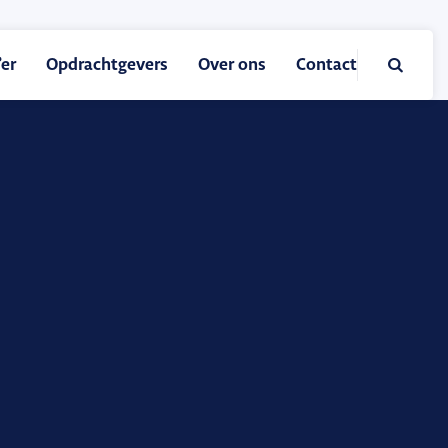

er
Opdrachtgevers
Over ons
Contact