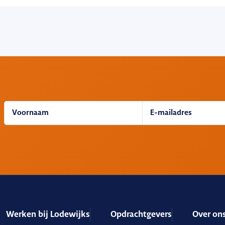
Werken bij Lodewijks
Opdrachtgevers
Over on