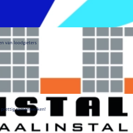
en van loodgieters
et prettig samenwerken!