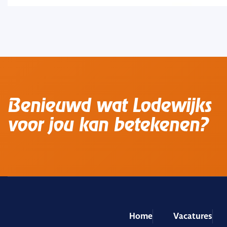
Benieuwd wat Lodewijks
voor jou kan betekenen?
Home
Vacatures