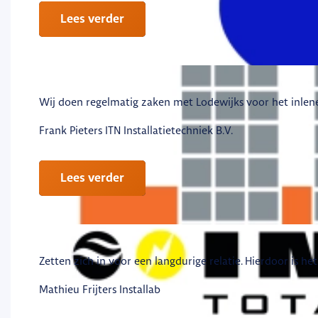
Lees verder
Wij doen regelmatig zaken met Lodewijks voor het inlen
Frank Pieters
ITN Installatietechniek B.V.
Lees verder
Zetten zich in voor een langdurige relatie. Hierdoor is h
Mathieu Frijters
Installab